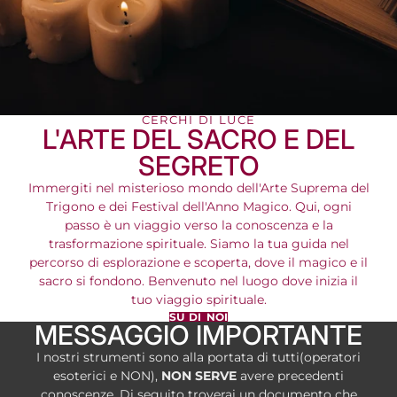
CERCHI DI LUCE
L'ARTE DEL SACRO E DEL
SEGRETO
Immergiti nel misterioso mondo dell'Arte Suprema del
Trigono e dei Festival dell'Anno Magico. Qui, ogni
passo è un viaggio verso la conoscenza e la
trasformazione spirituale. Siamo la tua guida nel
percorso di esplorazione e scoperta, dove il magico e il
sacro si fondono. Benvenuto nel luogo dove inizia il
tuo viaggio spirituale.
SU DI NOI
MESSAGGIO IMPORTANTE
I nostri strumenti sono alla portata di tutti(operatori
esoterici e NON),
NON SERVE
avere precedenti
conoscenze. Di seguito troverai un documento che