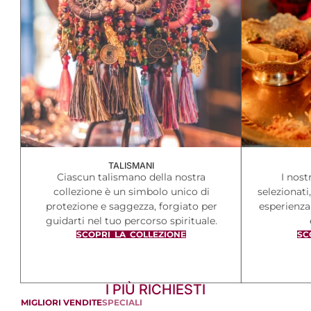
TALISMANI
Ciascun talismano della nostra
I nost
collezione è un simbolo unico di
selezionati
protezione e saggezza, forgiato per
esperienza
guidarti nel tuo percorso spirituale.
SCOPRI LA COLLEZIONE
SC
I PIÙ RICHIESTI
MIGLIORI VENDITE
SPECIALI