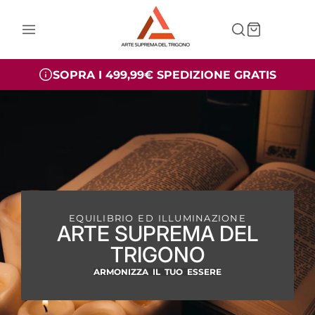
Arte
Suprema
del
info@artesupremadeltrigono.com
Trigono
EQUILIBRIO ED ILLUMINAZIONE
ARTE SUPREMA DEL
TRIGONO
ARMONIZZA IL TUO ESSERE